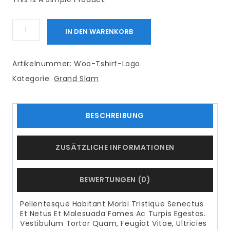
T-
IN DEN WARENKORB
Shirt
With
Logo
Menge
Artikelnummer:
Woo-Tshirt-Logo
Kategorie:
Grand Slam
BESCHREIBUNG
ZUSÄTZLICHE INFORMATIONEN
BEWERTUNGEN (0)
Pellentesque Habitant Morbi Tristique Senectus
Et Netus Et Malesuada Fames Ac Turpis Egestas.
Vestibulum Tortor Quam, Feugiat Vitae, Ultricies