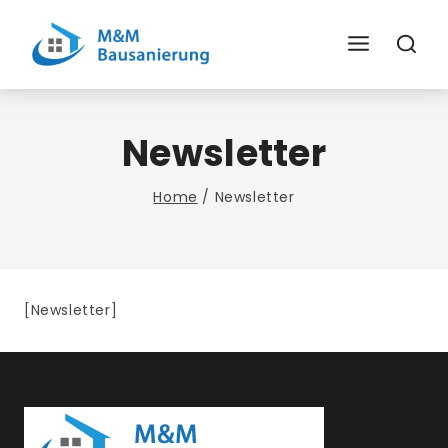
Skip
To
Content
Newsletter
Home
/
Newsletter
[newsletter]